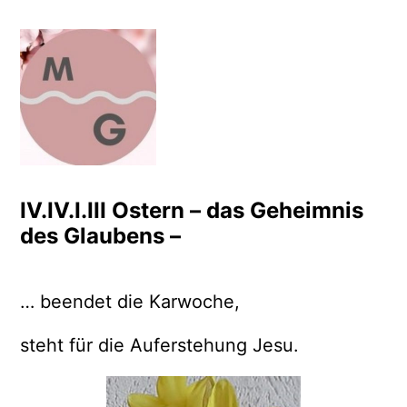
Zum
Inhalt
springen
Meditation Bauer Busche
Leben einfach? Einfach leben!
IV.IV.I.III Ostern – das Geheimnis
des Glaubens –
… beendet die Karwoche,
steht für die Auferstehung Jesu.