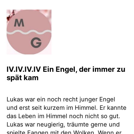
Zum
Inhalt
springen
Meditation Bauer Busche
Leben einfach? Einfach leben!
IV.IV.IV.IV Ein Engel, der immer zu
spät kam
Lukas war ein noch recht junger Engel
und erst seit kurzem im Himmel. Er kannte
das Leben im Himmel noch nicht so gut.
Lukas war neugierig, träumte gerne und
spielte Fangen mit den Wolken. Wenn er