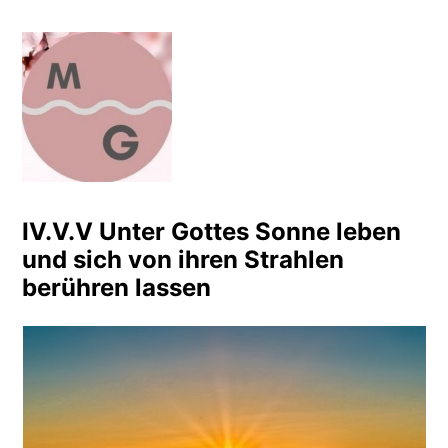
Zum
Inhalt
springen
Meditation Bauer Busche
Leben einfach? Einfach leben!
IV.V.V Unter Gottes Sonne leben
und sich von ihren Strahlen
berühren lassen