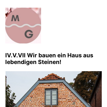
Zum
Inhalt
springen
Meditation Bauer Busche
Leben einfach? Einfach leben!
IV.V.VII Wir bauen ein Haus aus
lebendigen Steinen!