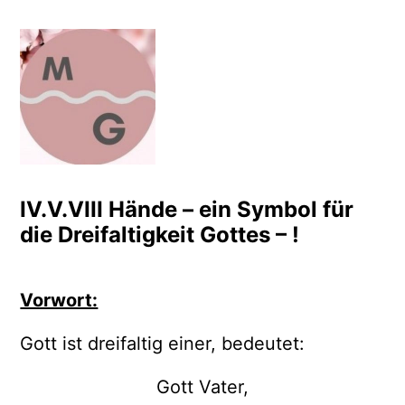
Zum
Inhalt
springen
Meditation Bauer Busche
Leben einfach? Einfach leben!
IV.V.VIII Hände – ein Symbol für
die Dreifaltigkeit Gottes – !
Vorwort:
Gott ist dreifaltig einer, bedeutet:
Gott Vater,