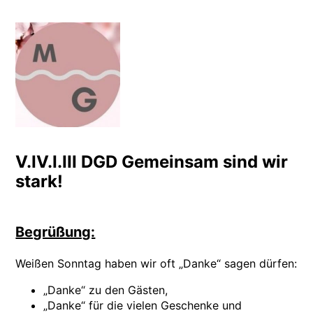
Zum
Inhalt
springen
Meditation Bauer Busche
Leben einfach? Einfach leben!
V.IV.I.III DGD Gemeinsam sind wir
stark!
Begrüßung:
Weißen Sonntag haben wir oft „Danke“ sagen dürfen:
„Danke“ zu den Gästen,
„Danke“ für die vielen Geschenke und