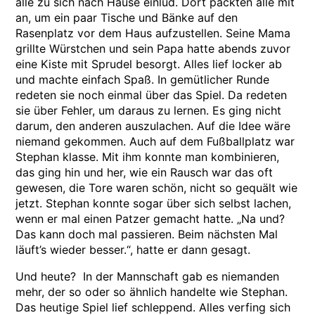
alle zu sich nach Hause einlud. Dort packten alle mit
an, um ein paar Tische und Bänke auf den
Rasenplatz vor dem Haus aufzustellen. Seine Mama
grillte Würstchen und sein Papa hatte abends zuvor
eine Kiste mit Sprudel besorgt. Alles lief locker ab
und machte einfach Spaß. In gemütlicher Runde
redeten sie noch einmal über das Spiel. Da redeten
sie über Fehler, um daraus zu lernen. Es ging nicht
darum, den anderen auszulachen. Auf die Idee wäre
niemand gekommen. Auch auf dem Fußballplatz war
Stephan klasse. Mit ihm konnte man kombinieren,
das ging hin und her, wie ein Rausch war das oft
gewesen, die Tore waren schön, nicht so gequält wie
jetzt. Stephan konnte sogar über sich selbst lachen,
wenn er mal einen Patzer gemacht hatte. „Na und?
Das kann doch mal passieren. Beim nächsten Mal
läuft’s wieder besser.“, hatte er dann gesagt.
Und heute? In der Mannschaft gab es niemanden
mehr, der so oder so ähnlich handelte wie Stephan.
Das heutige Spiel lief schleppend. Alles verfing sich