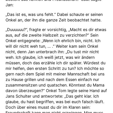
Jan:
„Das ist es, was uns fehlt.“ Dabei schaute er seinen
Onkel an, der ihn die ganze Zeit beobachtet hatte.
„Duuuuuu?“, fragte er vorsichtig, „Macht es dir etwas
aus, auf die zweite Halbzeit zu verzichten?“ Sein
Onkel entgegnete: „Wenn ich ehrlich bin, nicht. Ich
will dir nicht weh tun, … .“ Weiter kam sein Onkel
nicht, denn Jan unterbrach ihn: „Du tust mir nicht
weh. Ich glaube, ich weiß jetzt, was wir ändern
müssen, doch das erzähle ich dir später. Würdest du
mir helfen, den ersten Schritt zu tun? Ich möchte so
gern nach dem Spiel mit meiner Mannschaft bei uns
zu Hause grillen und nach dem Essen einfach nur
zusammensitzen und quatschen. Könntest du Mama
davon überzeugen?“ Onkel Tom legte seine Hand auf
Jans Schulter und antwortete: „Das geht klar. Ich
glaube, du hast begriffen, was bei euch falsch läuft.
Doch über eines musst du dir im Klaren sein:
Freundschaft kann man nicht erzwingen. Man muss